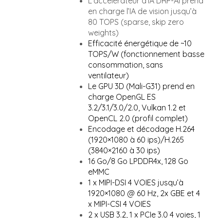
L’accélérateur d’IA DRP-AI prend
en charge l’IA de vision jusqu’à
80 TOPS (sparse, skip zero
weights)
Efficacité énergétique de ~10
TOPS/W (fonctionnement basse
consommation, sans
ventilateur)
Le GPU 3D (Mali-G31) prend en
charge OpenGL ES
3.2/3.1/3.0/2.0, Vulkan 1.2 et
OpenCL 2.0 (profil complet)
Encodage et décodage H.264
(1920×1080 à 60 ips)/H.265
(3840×2160 à 30 ips)
16 Go/8 Go LPDDR4x, 128 Go
eMMC
1 x MIPI-DSI 4 VOIES jusqu’à
1920×1080 @ 60 Hz, 2x GBE et 4
x MIPI-CSI 4 VOIES
2 x USB 3.2, 1 x PCIe 3.0 4 voies, 1