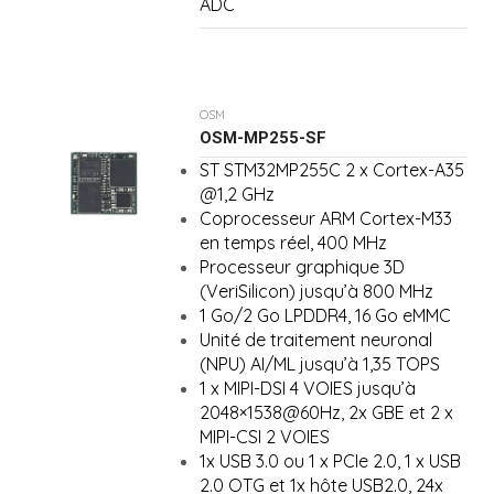
ADC
OSM
OSM-MP255-SF
ST STM32MP255C 2 x Cortex-A35
@1,2 GHz
Coprocesseur ARM Cortex-M33
en temps réel, 400 MHz
Processeur graphique 3D
(VeriSilicon) jusqu’à 800 MHz
1 Go/2 Go LPDDR4, 16 Go eMMC
Unité de traitement neuronal
(NPU) AI/ML jusqu’à 1,35 TOPS
1 x MIPI-DSI 4 VOIES jusqu’à
2048×1538@60Hz, 2x GBE et 2 x
MIPI-CSI 2 VOIES
1x USB 3.0 ou 1 x PCIe 2.0, 1 x USB
2.0 OTG et 1x hôte USB2.0, 24x