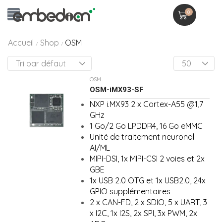
0
Accueil
Shop
OSM
/
/
OSM
OSM-iMX93-SF
NXP i.MX93 2 x Cortex-A55 @1,7
GHz
1 Go/2 Go LPDDR4, 16 Go eMMC
Unité de traitement neuronal
AI/ML
MIPI-DSI, 1x MIPI-CSI 2 voies et 2x
GBE
1x USB 2.0 OTG et 1x USB2.0, 24x
GPIO supplémentaires
2 x CAN-FD, 2 x SDIO, 5 x UART, 3
x I2C, 1x I2S, 2x SPI, 3x PWM, 2x