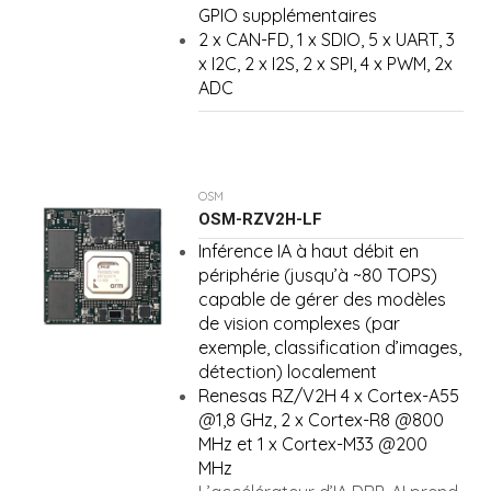
GPIO supplémentaires
2 x CAN-FD, 1 x SDIO, 5 x UART, 3
x I2C, 2 x I2S, 2 x SPI, 4 x PWM, 2x
ADC
OSM
OSM-RZV2H-LF
Inférence IA à haut débit en
périphérie (jusqu’à ~80 TOPS)
capable de gérer des modèles
de vision complexes (par
exemple, classification d’images,
détection) localement
Renesas RZ/V2H 4 x Cortex-A55
@1,8 GHz, 2 x Cortex-R8 @800
MHz et 1 x Cortex-M33 @200
MHz