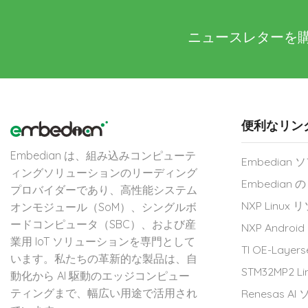
ニュースレターを
便利なリン
Embedian は、組み込みコンピューテ
Embedia
ィングソリューションのリーディング
Embedian の 
プロバイダーであり、高性能システム
NXP Linux
オンモジュール（SoM）、シングルボ
ードコンピュータ（SBC）、および産
NXP Andro
業用 IoT ソリューションを専門として
TI OE-Laye
います。私たちの革新的な製品は、自
STM32MP2 
動化から AI 駆動のエッジコンピュー
ティングまで、幅広い用途で活用され
Renesas 