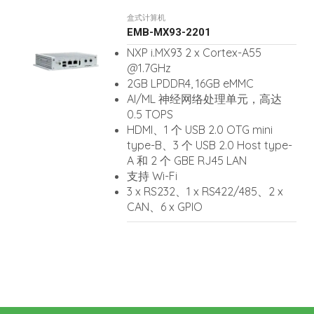
盒式计算机
EMB-MX93-2201
NXP i.MX93 2 x Cortex-A55
@1.7GHz
2GB LPDDR4, 16GB eMMC
AI/ML 神经网络处理单元，高达
0.5 TOPS
HDMI、1 个 USB 2.0 OTG mini
type-B、3 个 USB 2.0 Host type-
A 和 2 个 GBE RJ45 LAN
支持 Wi-Fi
3 x RS232、1 x RS422/485、2 x
CAN、6 x GPIO