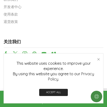
开发者中心
使用条款
退货政策
关注我们
This website uses cookies to improve your
支付方式
experience.
By using this website you agree to our
Privacy
Policy
.
ACCEPT ALL
© 2026
Embedian 公司
版权所有
Home
Shop
Contact us
More