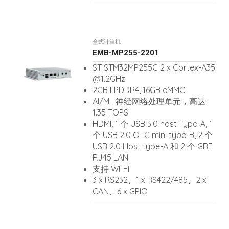
盒式计算机
EMB-MP255-2201
ST STM32MP255C 2 x Cortex-A35
@1.2GHz
2GB LPDDR4, 16GB eMMC
AI/ML 神经网络处理单元，高达
1.35 TOPS
HDMI, 1 个 USB 3.0 host Type-A, 1
个 USB 2.0 OTG mini type-B, 2 个
USB 2.0 Host type-A 和 2 个 GBE
RJ45 LAN
支持 Wi-Fi
3 x RS232、1 x RS422/485、2 x
CAN、6 x GPIO