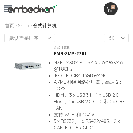
0
首页
Shop
盒式计算机
/
/
盒式计算机
EMB-8MP-2201
NXP i.MX8M PLUS 4 x Cortex-A53
@1.8GHz
4GB LPDDR4, 16GB eMMC
AI/ML 神经网络处理器，高达 2.3
TOPS
HDMI、3 x USB 3.1、1 x USB 2.0
Host、1 x USB 2.0 OTG 和 2x GBE
LAN
支持 Wi-Fi 和 4G/5G
3 x RS232、1 x RS422/485、2 x
CAN-FD、6 x GPIO