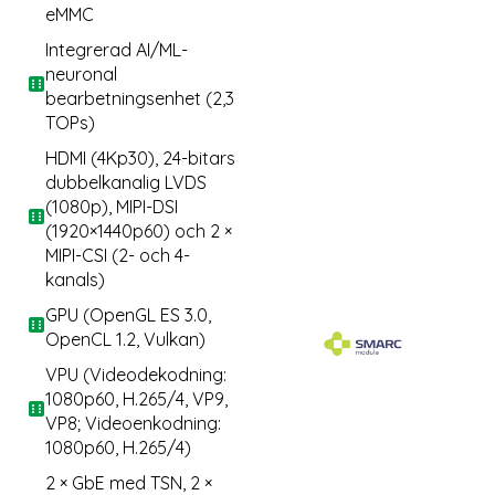
eMMC
Integrerad AI/ML-
neuronal
bearbetningsenhet (2,3
TOPs)
HDMI (4Kp30), 24-bitars
dubbelkanalig LVDS
(1080p), MIPI-DSI
(1920×1440p60) och 2 ×
MIPI-CSI (2- och 4-
kanals)
GPU (OpenGL ES 3.0,
OpenCL 1.2, Vulkan)
VPU (Videodekodning:
1080p60, H.265/4, VP9,
VP8; Videoenkodning:
1080p60, H.265/4)
2 × GbE med TSN, 2 ×