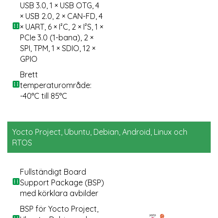
USB 3.0, 1 × USB OTG, 4
× USB 2.0, 2 × CAN-FD, 4
× UART, 6 × I²C, 2 × I²S, 1 ×
PCIe 3.0 (1-bana), 2 ×
SPI, TPM, 1 × SDIO, 12 ×
GPIO
Brett
temperaturområde:
-40°C till 85°C
Yocto Project, Ubuntu, Debian, Android, Linux och
RTOS
Fullständigt Board
Support Package (BSP)
med körklara avbilder
BSP för Yocto Project,