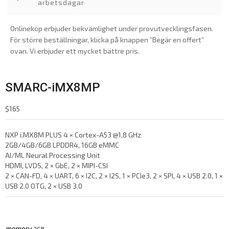
arbetsdagar
Onlineköp erbjuder bekvämlighet under provutvecklingsfasen.
För större beställningar, klicka på knappen ”Begär en offert”
ovan. Vi erbjuder ett mycket bättre pris.
SMARC-iMX8MP
$
165
NXP i.MX8M PLUS 4 × Cortex-A53 @1,8 GHz
2GB/4GB/6GB LPDDR4, 16GB eMMC
AI/ML Neural Processing Unit
HDMI, LVDS, 2 × GbE, 2 × MIPI-CSI
2 × CAN-FD, 4 × UART, 6 × I2C, 2 × I2S, 1 × PCIe3, 2 × SPI, 4 × USB 2.0, 1 ×
USB 2.0 OTG, 2 × USB 3.0
memory