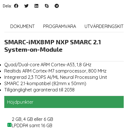
Dela:
R
DOKUMENT
PROGRAMVARA
UTVÄRDERINGSKIT
SMARC-iMX8MP NXP SMARC 2.1
System-on-Module
Quad/Dual-core ARM Cortex-A53, 1,8 GHz
Realtids ARM Cortex-M7 samprocessor, 800 MHz
Integrerad 2,3 TOPS AI/ML Neural Processing Unit
SMARC 2.1-kompatibel (82mm x 50mm)
Tillgänglighet garanterad till 2038
Höjdpunkter
2 GB, 4 GB eller 6 GB
LPDDR4 samt 16 GB