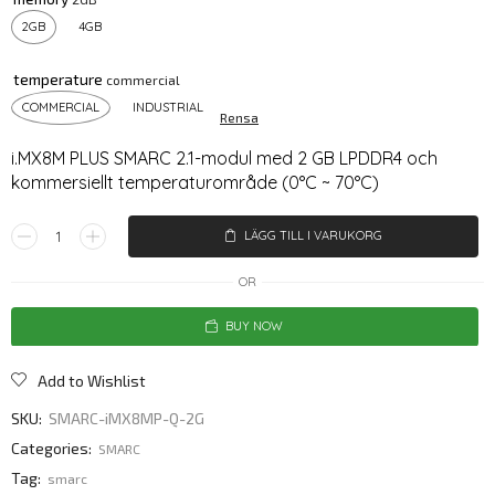
2GB
4GB
temperature
COMMERCIAL
INDUSTRIAL
Rensa
i.MX8M PLUS SMARC 2.1-modul med 2 GB LPDDR4 och
kommersiellt temperaturområde (0°C ~ 70°C)
LÄGG TILL I VARUKORG
OR
BUY NOW
Add to Wishlist
SKU:
SMARC-iMX8MP-Q-2G
Categories:
SMARC
Tag:
smarc