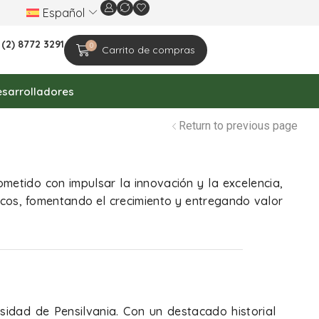
Español
Estamos celebrando el 20.º aniversario de la e
 (2) 8772 3291
0
Carrito de compras
sarrolladores
Return to previous page
metido con impulsar la innovación y la excelencia,
cos, fomentando el crecimiento y entregando valor
rsidad de Pensilvania. Con un destacado historial