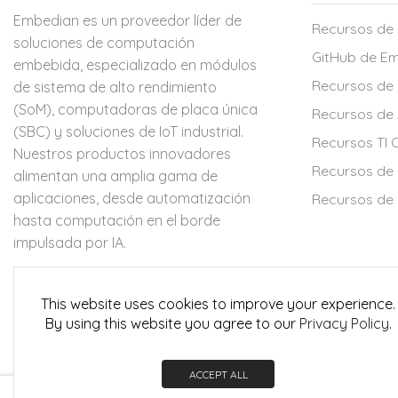
Embedian es un proveedor líder de
Recursos de
soluciones de computación
GitHub de E
embebida, especializado en módulos
Recursos de 
de sistema de alto rendimiento
(SoM), computadoras de placa única
Recursos de
(SBC) y soluciones de IoT industrial.
Recursos TI 
Nuestros productos innovadores
Recursos de
alimentan una amplia gama de
aplicaciones, desde automatización
Recursos de 
hasta computación en el borde
impulsada por IA.
9F.-4, 432 Keelung Rd.
Sec1, Xinyi Dist.
This website uses cookies to improve your experience.
Taipei 11051 Taiwan
Contáctanos
By using this website you agree to our
Privacy Policy
.
Teléfono: +886 2 2722 3291
ACCEPT ALL