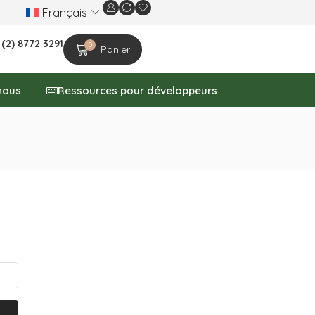
Français
Nous célébrons le 20ᵉ anniversaire de l'entrep
 (2) 8772 3291
0
Panier
nous
Ressources pour développeurs