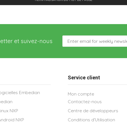
letter et suivez-nous
Service client
ogicielles Embedian
Mon compte
bedian
Contactez-nous
inux NXP
Centre de développeurs
Android NXP
Conditions d’Utilisation