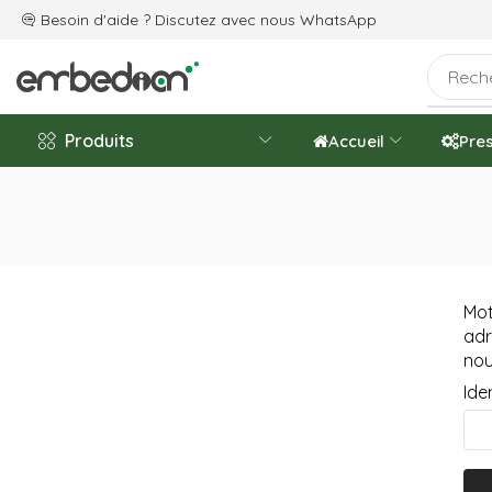
s célébrons le 20ᵉ anniversaire de l'entreprise
Besoin d'aide ? Discutez avec nous
WhatsApp
Produits
Accueil
Pres
Mot
adr
nou
Ide