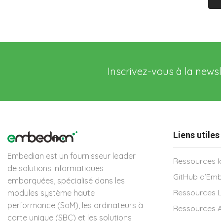
Inscrivez-vous à la news
Liens utiles
Embedian est un fournisseur leader
Ressources l
de solutions informatiques
GitHub d’Em
embarquées, spécialisé dans les
Ressources L
modules système haute
performance (SoM), les ordinateurs à
Ressources 
carte unique (SBC) et les solutions