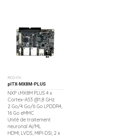
PICO-ITX
pITX-MX8M-PLUS
NXP i.MX8M PLUS 4 x
Cortex-A53 @1,8 GHz
2 Go/4 Go/6 Go LPDDR4,
16 Go eMMC
Unité de traitement
neuronal AI/ML
HDMI, LVDS, MIPI-DSI, 2 x