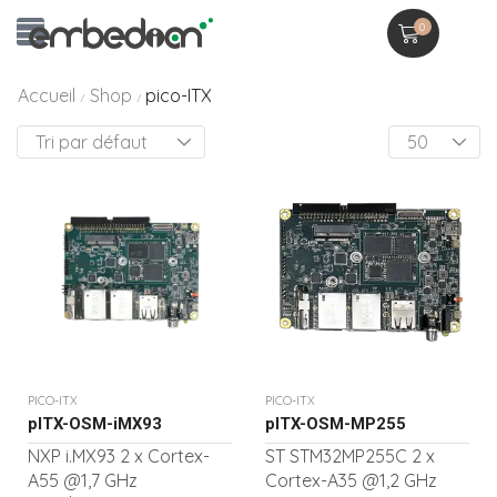
0
Accueil
Shop
pico-ITX
/
/
PICO-ITX
PICO-ITX
pITX-OSM-iMX93
pITX-OSM-MP255
NXP i.MX93 2 x Cortex-
ST STM32MP255C 2 x
A55 @1,7 GHz
Cortex-A35 @1,2 GHz