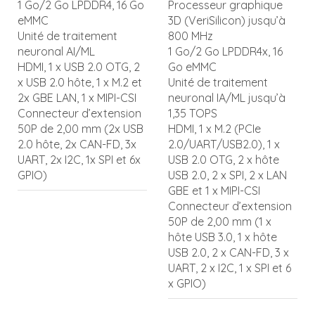
1 Go/2 Go LPDDR4, 16 Go
Processeur graphique
eMMC
3D (VeriSilicon) jusqu’à
Unité de traitement
800 MHz
neuronal AI/ML
1 Go/2 Go LPDDR4x, 16
HDMI, 1 x USB 2.0 OTG, 2
Go eMMC
x USB 2.0 hôte, 1 x M.2 et
Unité de traitement
2x GBE LAN, 1 x MIPI-CSI
neuronal IA/ML jusqu’à
Connecteur d’extension
1,35 TOPS
50P de 2,00 mm (2x USB
HDMI, 1 x M.2 (PCIe
2.0 hôte, 2x CAN-FD, 3x
2.0/UART/USB2.0), 1 x
UART, 2x I2C, 1x SPI et 6x
USB 2.0 OTG, 2 x hôte
GPIO)
USB 2.0, 2 x SPI, 2 x LAN
GBE et 1 x MIPI-CSI
Connecteur d’extension
50P de 2,00 mm (1 x
hôte USB 3.0, 1 x hôte
USB 2.0, 2 x CAN-FD, 3 x
UART, 2 x I2C, 1 x SPI et 6
x GPIO)