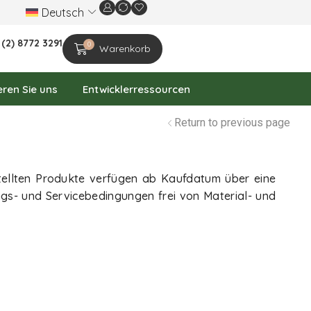
Deutsch
Wir feiern das 20-jährige Firmenjubiläum
 (2) 8772 3291
0
Warenkorb
eren Sie uns
Entwicklerressourcen
Return to previous page
stellten Produkte verfügen ab Kaufdatum über eine
ngs- und Servicebedingungen frei von Material- und